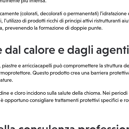
utriente più intensa.
imicamente (colorati, decolorati o permanentati) l’idratazion
 l’utilizzo di prodotti ricchi di principi attivi ristrutturanti aiu
za, prevenendo la formazione di doppie punte.
 dal calore e dagli agenti
 piastre e arricciacapelli può compromettere la struttura d
oprotettore. Questo prodotto crea una barriera protettiva
rature.
ine e cloro incidono sulla salute della chioma. Nei periodi e
è opportuno consigliare trattamenti protettivi specifici e r