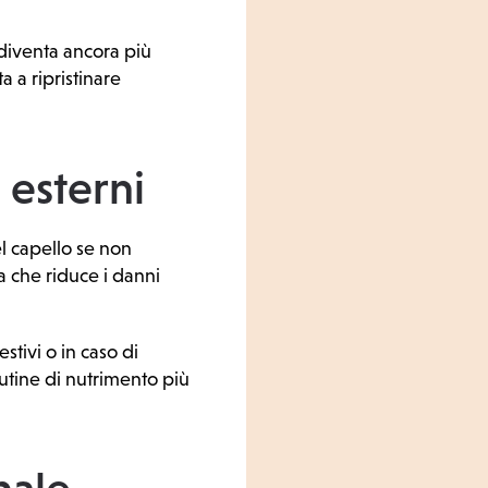
e diventa ancora più
ta a ripristinare
 esterni
el capello se non
 che riduce i danni
stivi o in caso di
outine di nutrimento più