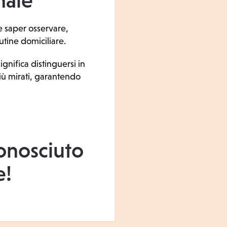
nale
ve saper osservare,
utine domiciliare.
gnifica distinguersi in
iù mirati, garantendo
conosciuto
e!