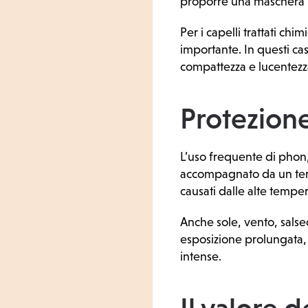
proporre una maschera n
Per i capelli trattati ch
importante. In questi casi,
compattezza e lucentez
Protezione
L’uso frequente di phon,
accompagnato da un term
causati dalle alte tempe
Anche sole, vento, salsed
esposizione prolungata, 
intense.