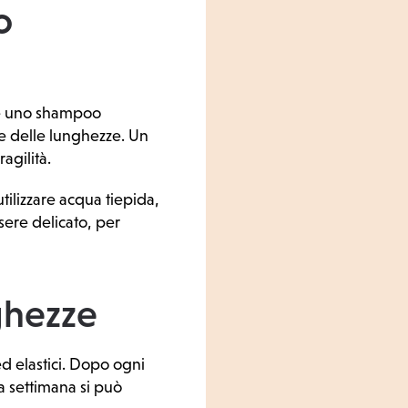
o
ere uno shampoo
ne delle lunghezze. Un
agilità.
ilizzare acqua tiepida,
sere delicato, per
ghezze
d elastici. Dopo ogni
a settimana si può